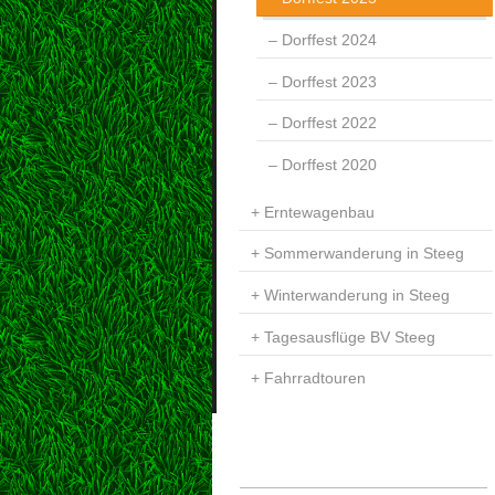
Dorffest 2024
Dorffest 2023
Dorffest 2022
Dorffest 2020
Erntewagenbau
Sommerwanderung in Steeg
Winterwanderung in Steeg
Tagesausflüge BV Steeg
Fahrradtouren