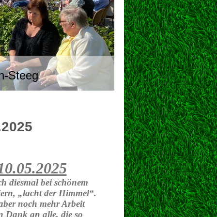
n-Steeg
.2025
10.05.2025
ch diesmal bei schönem
eiern, „lacht der Himmel“.
- aber noch mehr Arbeit
 Dank an alle, die so