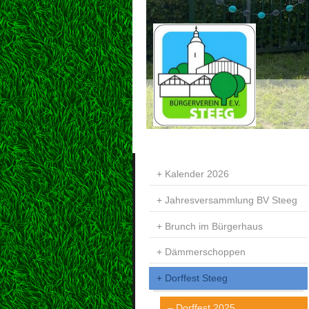
Kalender 2026
Jahresversammlung BV Steeg
Brunch im Bürgerhaus
Dämmerschoppen
Dorffest Steeg
Dorffest 2025