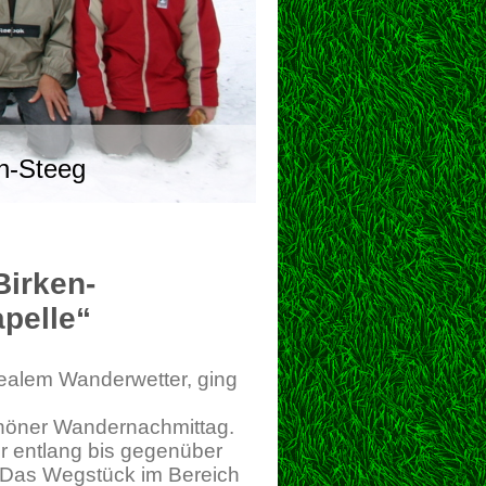
n-Steeg
irken-
elle“
ealem Wanderwetter, ging
schöner Wandernachmittag.
er entlang bis gegenüber
. Das Wegstück im Bereich